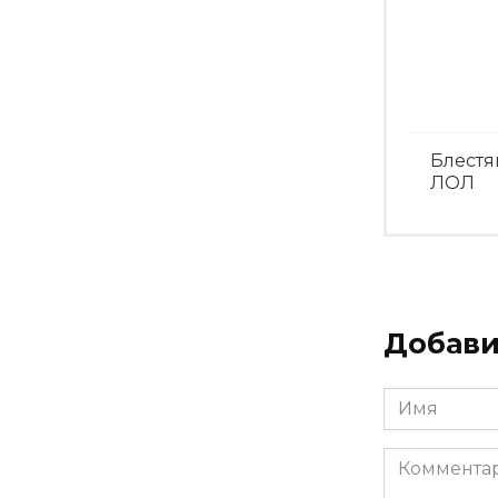
Блест
ЛОЛ
Посмо
Добави
Имя
*
Комментар