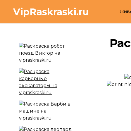
Перейти
VipRaskraski.ru
к
ЖИВ
содержанию
Рас