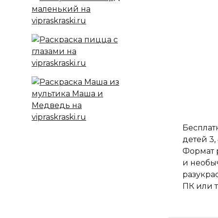
Бесплатн
детей 3,
Формат 
и необы
разукра
ПК или 