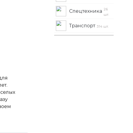
26
Спецтехника
шт.
Транспорт
314 шт.
для
лет.
еселых
азу
своем