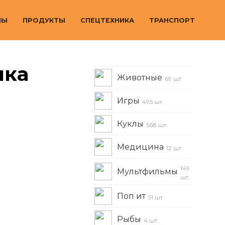
МЫ
ПРОДУКТЫ
СПЕЦТЕХНИКА
ТРАНСПОРТ
шка
Животные
69 шт.
Игры
495 шт.
Куклы
568 шт.
Медицина
12 шт.
149
Мультфильмы
шт.
Поп ит
51 шт.
Рыбы
4 шт.