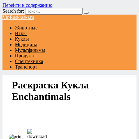
Перейти к содержанию
Search for:
VipRaskraski.ru
Животные
Игры
Куклы
Медицина
Мультфильмы
Продукты
Спецтехника
Транспорт
Раскраска Кукла
Enchantimals