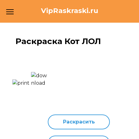
Перейти
VipRaskraski.ru
к
содержанию
Раскраска Кот ЛОЛ
Раскрасить