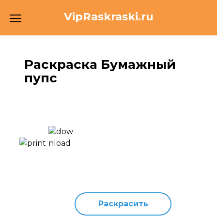
Перейти
VipRaskraski.ru
к
содержанию
Раскраска Бумажный
пупс
Раскрасить