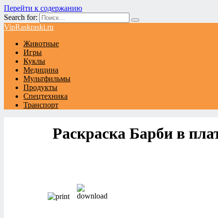
Перейти к содержанию
Search for:
VipRaskraski.ru
Животные
Игры
Куклы
Медицина
Мультфильмы
Продукты
Спецтехника
Транспорт
Раскраска Барби в пла