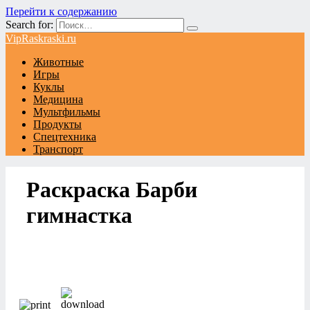
Перейти к содержанию
Search for:
VipRaskraski.ru
Животные
Игры
Куклы
Медицина
Мультфильмы
Продукты
Спецтехника
Транспорт
Раскраска Барби
гимнастка