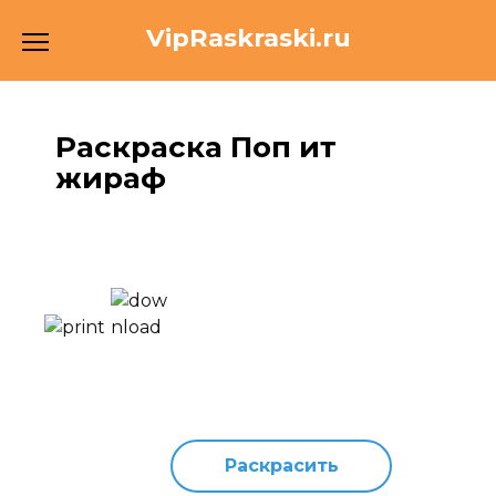
Перейти
VipRaskraski.ru
к
содержанию
Раскраска Поп ит
жираф
Раскрасить