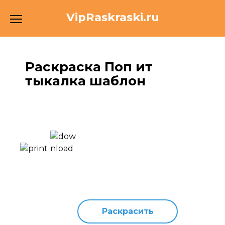
Перейти
VipRaskraski.ru
к
содержанию
Раскраска Поп ит
тыкалка шаблон
Раскрасить