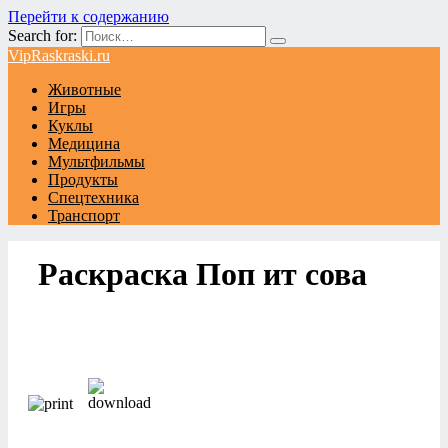
Перейти к содержанию
Search for:
VipRaskraski.ru
Животные
Игры
Куклы
Медицина
Мультфильмы
Продукты
Спецтехника
Транспорт
Раскраска Поп ит сова