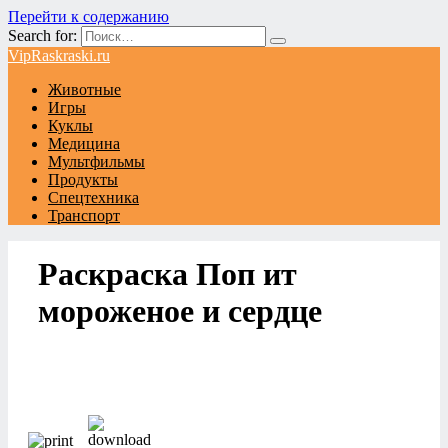
Перейти к содержанию
Search for:
VipRaskraski.ru
Животные
Игры
Куклы
Медицина
Мультфильмы
Продукты
Спецтехника
Транспорт
Раскраска Поп ит
мороженое и сердце