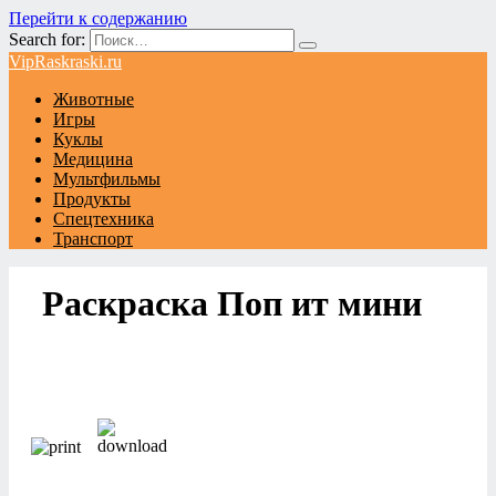
Перейти к содержанию
Search for:
VipRaskraski.ru
Животные
Игры
Куклы
Медицина
Мультфильмы
Продукты
Спецтехника
Транспорт
Раскраска Поп ит мини