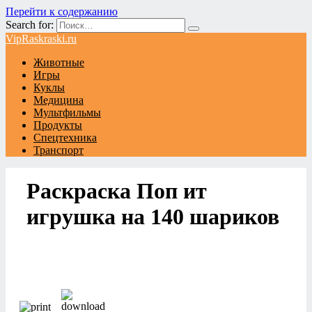
Перейти к содержанию
Search for:
VipRaskraski.ru
Животные
Игры
Куклы
Медицина
Мультфильмы
Продукты
Спецтехника
Транспорт
Раскраска Поп ит
игрушка на 140 шариков