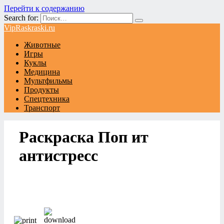
Перейти к содержанию
Search for:
VipRaskraski.ru
Животные
Игры
Куклы
Медицина
Мультфильмы
Продукты
Спецтехника
Транспорт
Раскраска Поп ит
антистресс