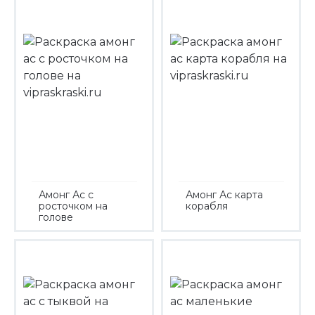
Амонг Ас с
Амонг Ас карта
росточком на
корабля
голове