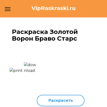
Перейти
VipRaskraski.ru
к
содержанию
Раскраска Золотой
Ворон Браво Старс
Раскрасить