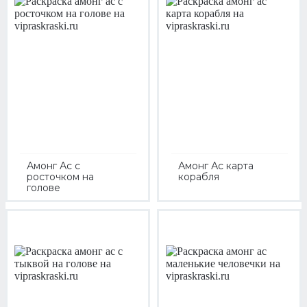
Амонг Ас с
Амонг Ас карта
росточком на
корабля
голове