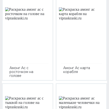
Амонг Ас с
Амонг Ас карта
росточком на
корабля
голове