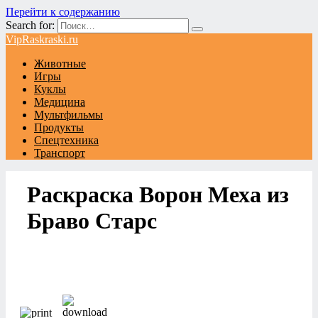
Перейти к содержанию
Search for:
VipRaskraski.ru
Животные
Игры
Куклы
Медицина
Мультфильмы
Продукты
Спецтехника
Транспорт
Раскраска Ворон Меха из
Браво Старс