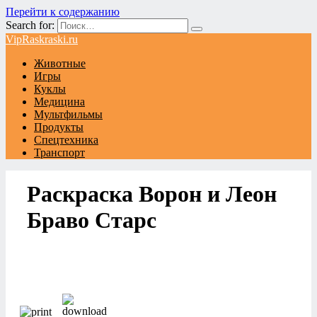
Перейти к содержанию
Search for:
VipRaskraski.ru
Животные
Игры
Куклы
Медицина
Мультфильмы
Продукты
Спецтехника
Транспорт
Раскраска Ворон и Леон
Браво Старс