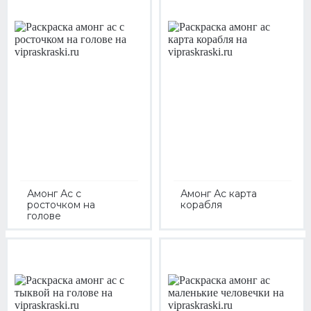
Амонг Ас с
Амонг Ас карта
росточком на
корабля
голове