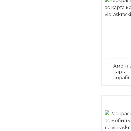
Амонг 
карта
корабл
Посмо