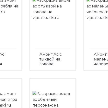
Ас
Амонг Ас с
Амонг 
тыквой на
мален
я
голове
челов
треть
Посмотреть
Посмо