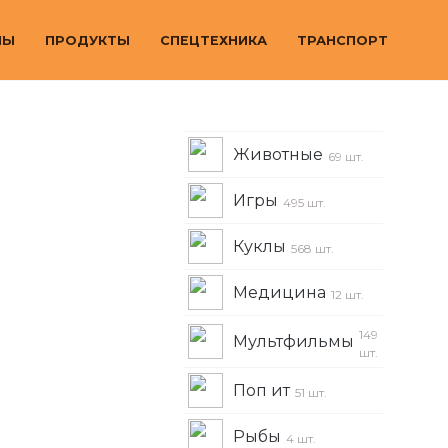
МЫ
ПРОДУКТЫ
СПЕЦТЕХНИКА
ТРАНСПОРТ
Животные
69 шт.
Игры
495 шт.
Куклы
568 шт.
Медицина
12 шт.
149
Мультфильмы
шт.
Поп ит
51 шт.
Рыбы
4 шт.