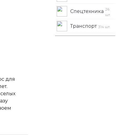
26
Спецтехника
шт.
Транспорт
314 шт.
рс для
лет.
еселых
азу
своем