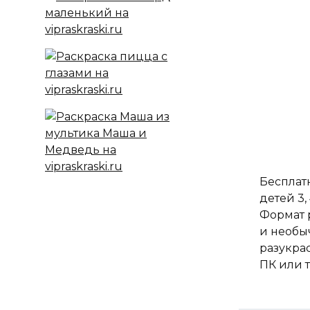
Бесплатн
детей 3,
Формат 
и необы
разукра
ПК или 