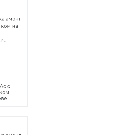
Ас с
чком
ове
треть