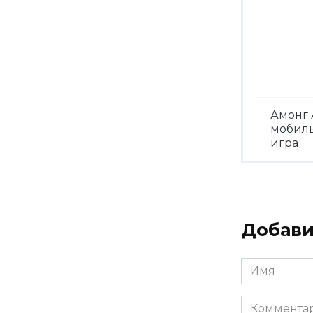
Амонг 
мобил
игра
Посмо
Добави
Имя
*
Комментар