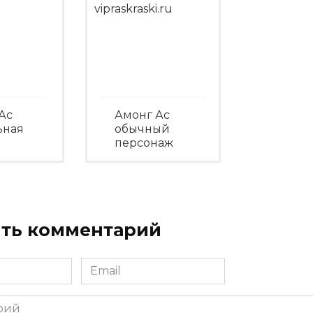
Ас
Амонг Ас
ьная
обычный
персонаж
треть
Посмотреть
ть комментарий
Email
*
ий