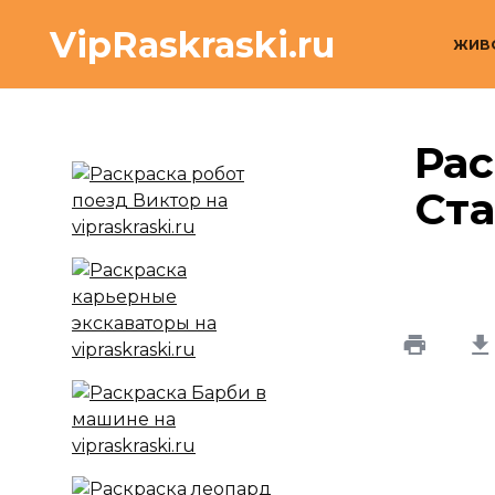
Перейти
VipRaskraski.ru
к
ЖИВ
содержанию
Рас
Ст