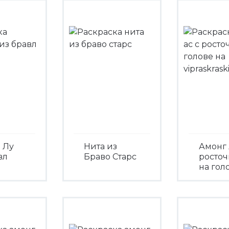
 Лу
Нита из
Амонг 
вл
Браво Старс
росто
на гол
Посмотреть
треть
Посмо