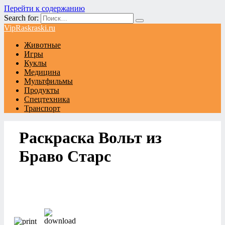
Перейти к содержанию
Search for:
VipRaskraski.ru
Животные
Игры
Куклы
Медицина
Мультфильмы
Продукты
Спецтехника
Транспорт
Раскраска Вольт из
Браво Старс