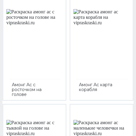
Амонг Ас с
Амонг Ас карта
росточком на
корабля
голове