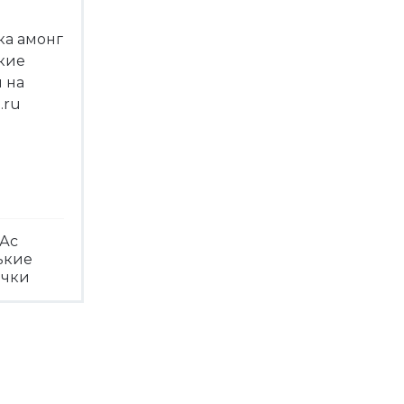
Ас
ькие
ечки
треть