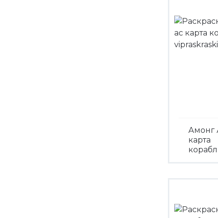
Амонг 
карта
корабл
Посмо