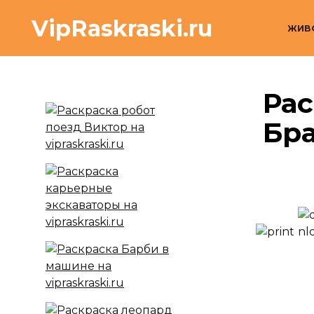
Перейти
VipRaskraski.ru
к
ЖИВ
содержанию
Рас
Бра