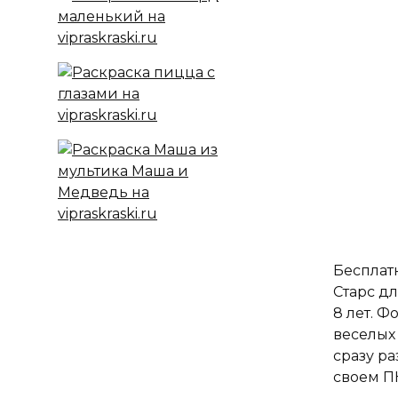
Бесплат
Старс дл
8 лет. Ф
веселых
сразу ра
своем П