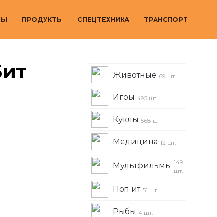
МЫ
ПРОДУКТЫ
СПЕЦТЕХНИКА
ТРАНСПОРТ
Бит
Животные
69 шт.
Игры
495 шт.
Куклы
568 шт.
Медицина
12 шт.
149
Мультфильмы
шт.
Поп ит
51 шт.
Рыбы
4 шт.