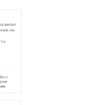
Ас с
чком
ове
треть