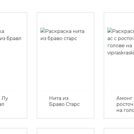
 Лу
Нита из
Амонг 
вл
Браво Старс
росто
на гол
Посмотреть
треть
Посмо