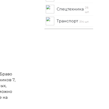
26
Спецтехника
шт.
Транспорт
314 шт.
 Браво
ников 7,
ых,
 можно
е на