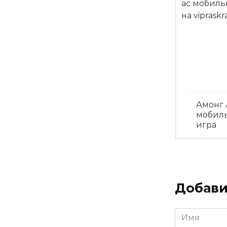
Амонг 
мобил
игра
Посмо
Добави
Имя
*