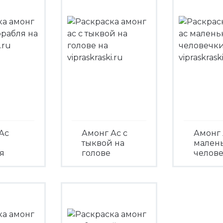
Ас
Амонг Ас с
Амонг 
тыквой на
мален
я
голове
челов
треть
Посмотреть
Посмо