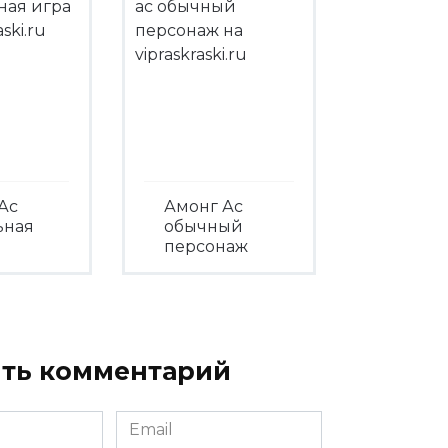
Ас
Амонг Ас
ьная
обычный
персонаж
треть
Посмотреть
ть комментарий
Email
*