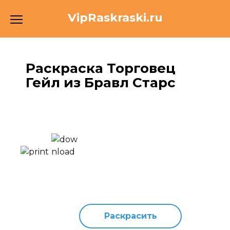
Перейти
VipRaskraski.ru
к
содержанию
Раскраска Торговец
Гейл из Бравл Старс
Раскрасить