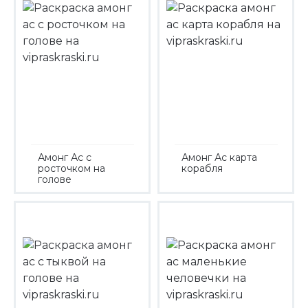
Амонг Ас с
Амонг Ас карта
росточком на
корабля
голове