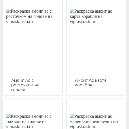
Амонг Ас с
Амонг Ас карта
росточком на
корабля
голове