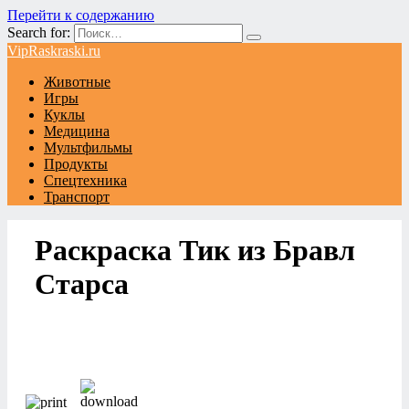
Перейти к содержанию
Search for:
VipRaskraski.ru
Животные
Игры
Куклы
Медицина
Мультфильмы
Продукты
Спецтехника
Транспорт
Раскраска Тик из Бравл
Старса