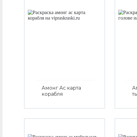
Амонг Ас карта
А
корабля
т
Посмотреть