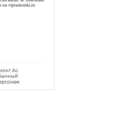
монг Ас
бычный
ерсонаж
Посмотреть