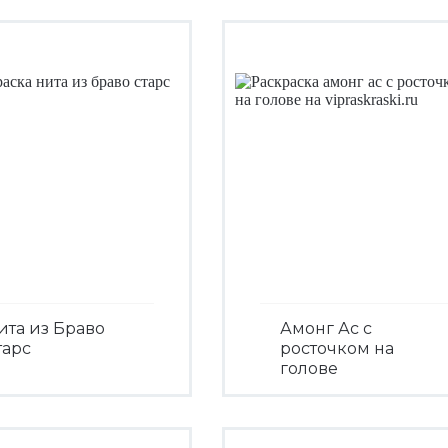
ита из Браво
Амонг Ас с
тарс
росточком на
голове
Посмотреть
Посмотреть