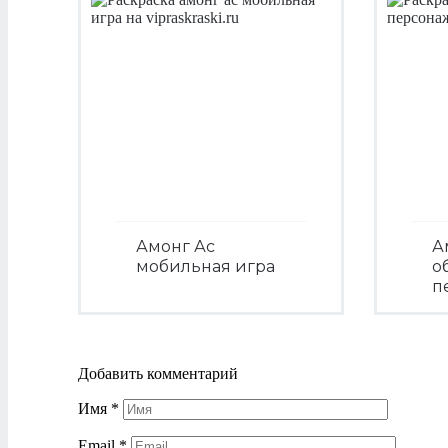
Амонг Ас
А
мобильная игра
о
п
Посмотреть
Добавить комментарий
Имя
*
Email
*