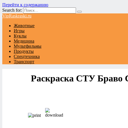
Перейти к содержанию
Search for:
VipRaskraski.ru
Животные
Игры
Куклы
Медицина
Мультфильмы
Продукты
Спецтехника
Транспорт
Раскраска СТУ Браво 