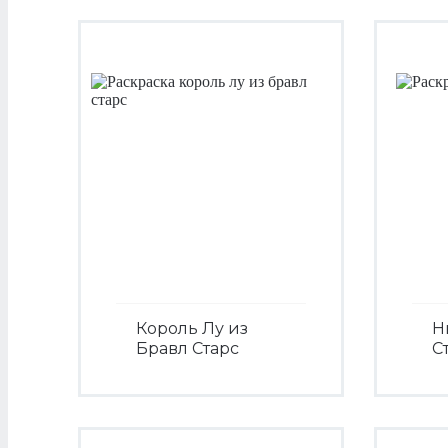
Король Лу из
Н
Бравл Старс
С
Посмотреть