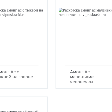
монг Ас с
Амонг Ас
ыквой на голове
маленькие
человечки
Посмотреть
Посмотреть