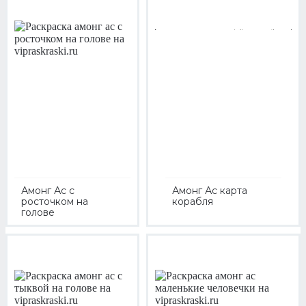
Амонг Ас с
Амонг Ас карта
росточком на
корабля
голове