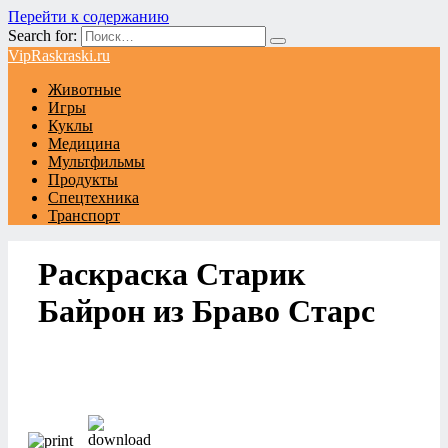
Перейти к содержанию
Search for:
VipRaskraski.ru
Животные
Игры
Куклы
Медицина
Мультфильмы
Продукты
Спецтехника
Транспорт
Раскраска Старик
Байрон из Браво Старс