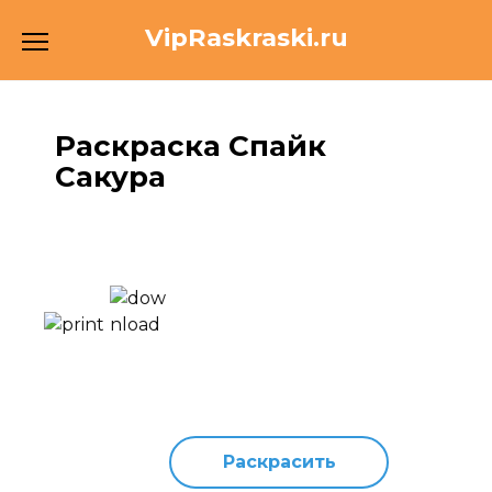
Перейти
VipRaskraski.ru
к
содержанию
Раскраска Спайк
Сакура
Раскрасить