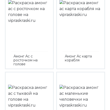
Амонг Ас с
Амонг Ас карта
росточком на
корабля
голове