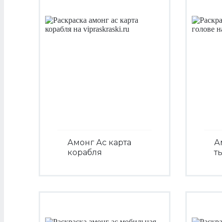
Амонг Ас карта
А
корабля
т
Посмотреть