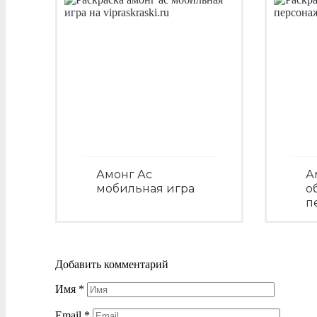
Амонг Ас
А
мобильная игра
о
п
Посмотреть
Добавить комментарий
Имя
*
Email
*