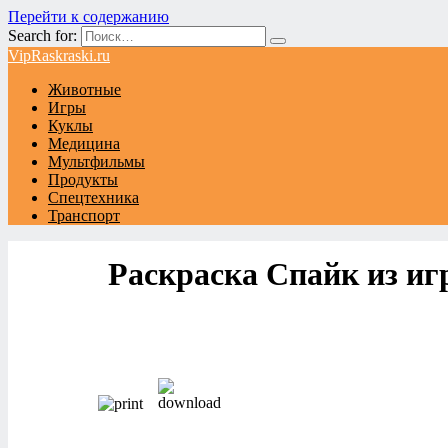
Перейти к содержанию
Search for:
VipRaskraski.ru
Животные
Игры
Куклы
Медицина
Мультфильмы
Продукты
Спецтехника
Транспорт
Раскраска Спайк из иг