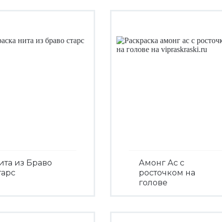
ита из Браво
Амонг Ас с
тарс
росточком на
голове
Посмотреть
Посмотреть