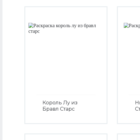
Король Лу из
Н
Бравл Старс
С
Посмотреть