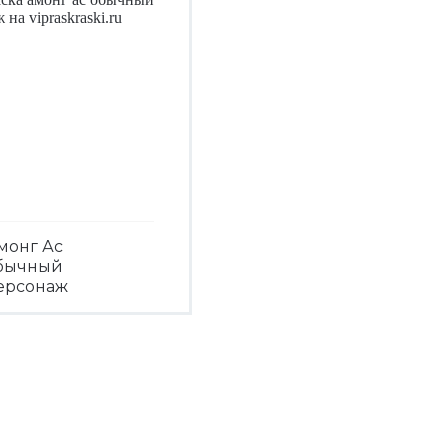
монг Ас
бычный
ерсонаж
Посмотреть