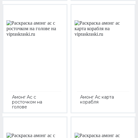
Амонг Ас с
Амонг Ас карта
росточком на
корабля
голове