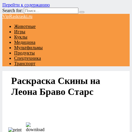
Перейти к содержанию
Search for:
VipRaskraski.ru
Животные
Игры
Куклы
Медицина
Мультфильмы
Продукты
Спецтехника
Транспорт
Раскраска Скины на
Леона Браво Старс