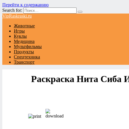
Перейти к содержанию
Search for:
VipRaskraski.ru
Животные
Игры
Куклы
Медицина
Мультфильмы
Продукты
Спецтехника
Транспорт
Раскраска Нита Сиба 