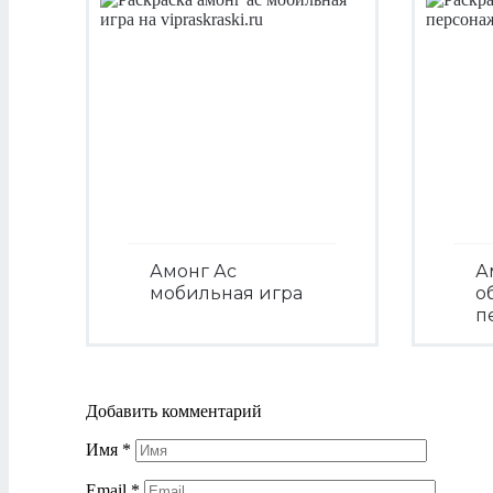
Амонг Ас
А
мобильная игра
о
п
Посмотреть
Добавить комментарий
Имя
*
Email
*