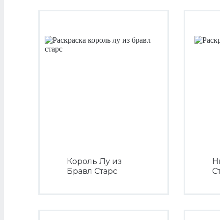
Король Лу из
Н
Бравл Старс
С
Посмотреть