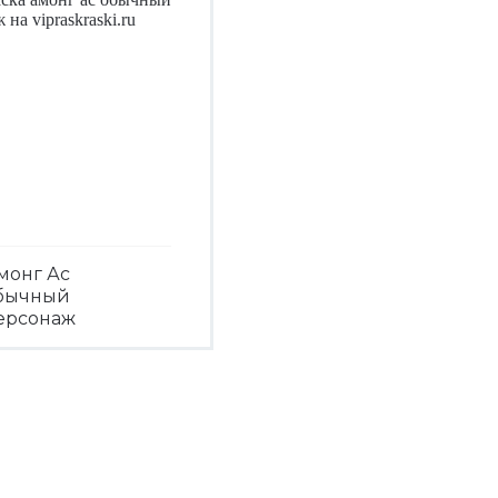
монг Ас
бычный
ерсонаж
Посмотреть