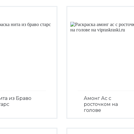
ита из Браво
Амонг Ас с
тарс
росточком на
голове
Посмотреть
Посмотреть