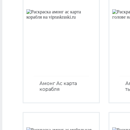
Амонг Ас карта
А
корабля
т
Посмотреть