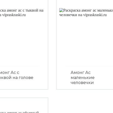
монг Ас с
Амонг Ас
ыквой на голове
маленькие
человечки
Посмотреть
Посмотреть