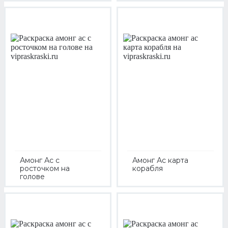
Амонг Ас с
Амонг Ас карта
росточком на
корабля
голове