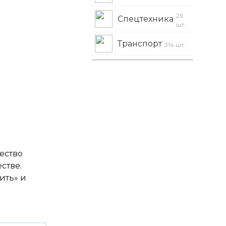
26
Спецтехника
шт.
Транспорт
314 шт.
ество
стве.
ить» и