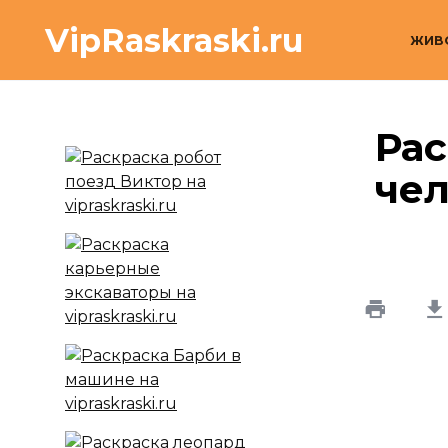
Перейти
VipRaskraski.ru
к
ЖИВ
содержанию
Рас
че