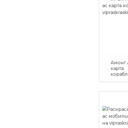
Амонг 
карта
корабл
Посмо