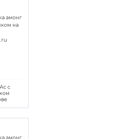
Ас с
чком
ове
треть