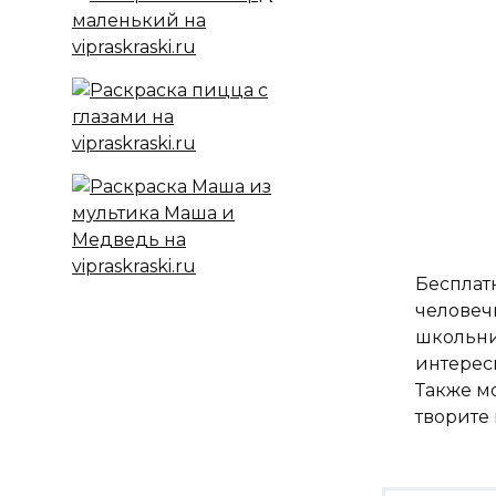
Бесплатн
человечк
школьни
интерес
Также м
творите 