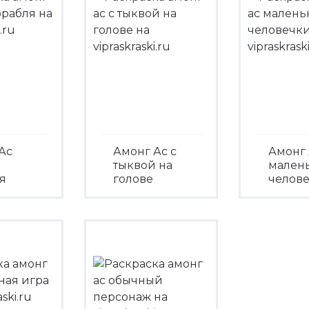
Ас
Амонг Ас с
Амонг 
тыквой на
мален
я
голове
челов
треть
Посмотреть
Посмо