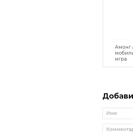
Амонг 
мобил
игра
Посмо
Добави
Имя
*
Комментар