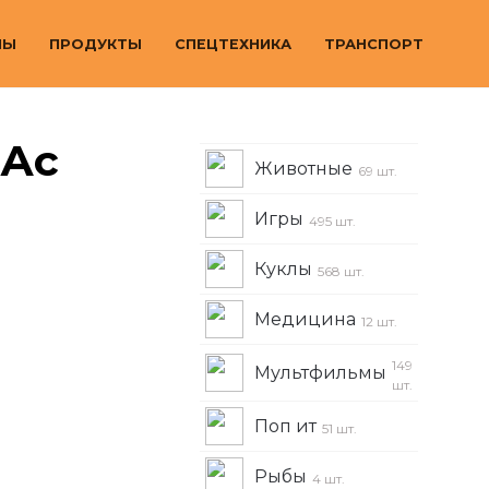
МЫ
ПРОДУКТЫ
СПЕЦТЕХНИКА
ТРАНСПОРТ
 Ас
Животные
69 шт.
Игры
495 шт.
Куклы
568 шт.
Медицина
12 шт.
149
Мультфильмы
шт.
Поп ит
51 шт.
Рыбы
4 шт.