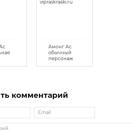
Ас
Амонг Ас
ьная
обычный
персонаж
треть
Посмотреть
ть комментарий
Email
*
ий