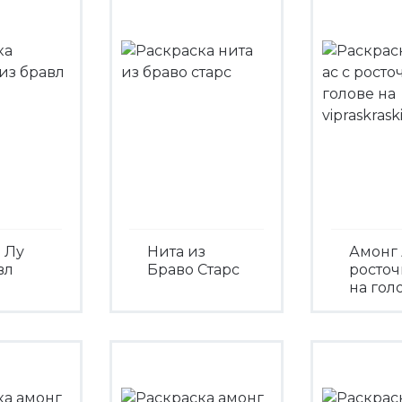
 Лу
Нита из
Амонг 
вл
Браво Старс
росто
на гол
Посмотреть
треть
Посмо