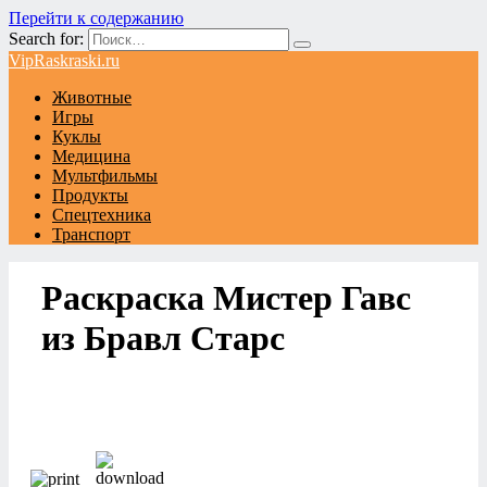
Перейти к содержанию
Search for:
VipRaskraski.ru
Животные
Игры
Куклы
Медицина
Мультфильмы
Продукты
Спецтехника
Транспорт
Раскраска Мистер Гавс
из Бравл Старс