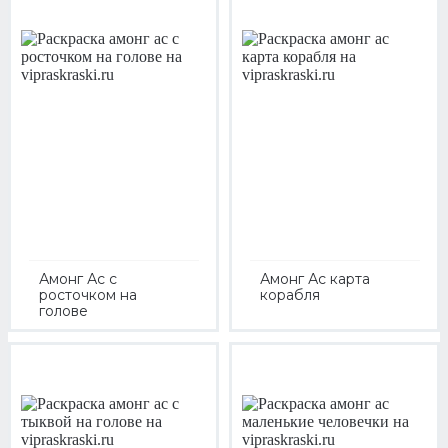
Амонг Ас с
Амонг Ас карта
росточком на
корабля
голове