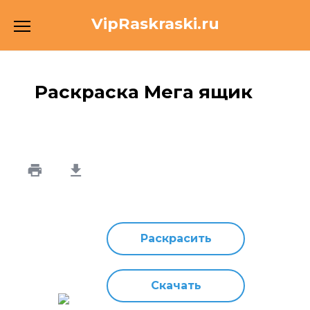
Перейти
VipRaskraski.ru
к
содержанию
Раскраска Мега ящик
Раскрасить
Скачать