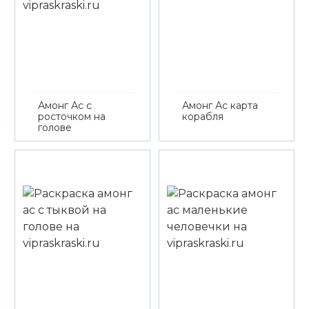
Амонг Ас с
Амонг Ас карта
росточком на
корабля
голове