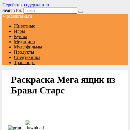
Перейти к содержанию
Search for:
VipRaskraski.ru
Животные
Игры
Куклы
Медицина
Мультфильмы
Продукты
Спецтехника
Транспорт
Раскраска Мега ящик из
Бравл Старс