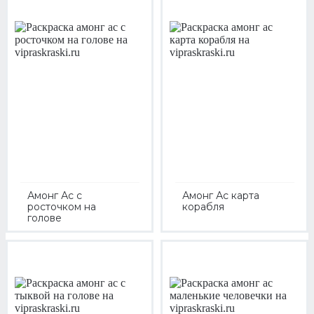
Амонг Ас с
Амонг Ас карта
росточком на
корабля
голове