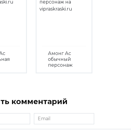
Ас
Амонг Ас
ьная
обычный
персонаж
треть
Посмотреть
ть комментарий
Email
*