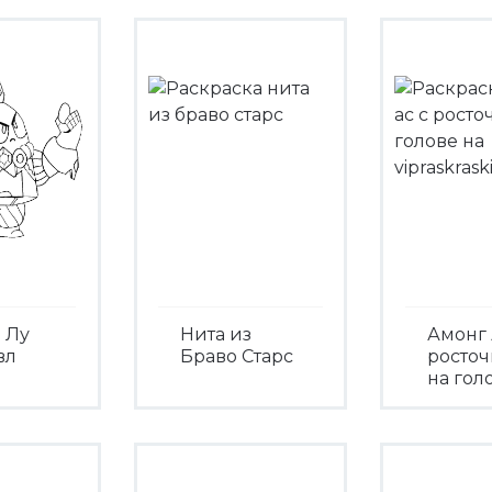
 Лу
Нита из
Амонг 
вл
Браво Старс
росто
на гол
Посмотреть
треть
Посмо