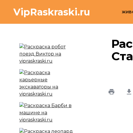
Перейти
VipRaskraski.ru
к
ЖИВ
содержанию
Рас
Ст