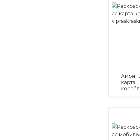
Амонг 
карта
корабл
Посмо