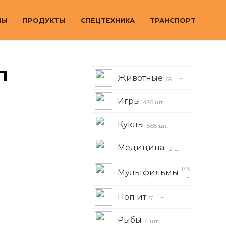
МЫ
ПРОДУКТЫ
СПЕЦТЕХНИКА
ТРАНСПОРТ
л
Животные
69 шт.
Игры
495 шт.
Куклы
568 шт.
Медицина
12 шт.
149
Мультфильмы
шт.
Поп ит
51 шт.
Рыбы
4 шт.