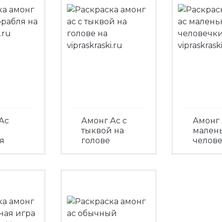
Ас
Амонг Ас с
Амонг 
тыквой на
мален
я
голове
челов
треть
Посмотреть
Посмо