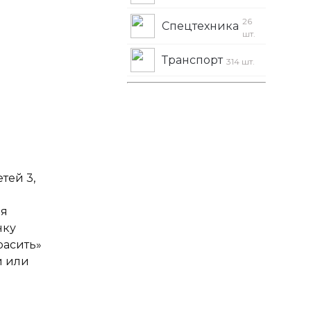
26
Спецтехника
шт.
Транспорт
314 шт.
тей 3,
ля
нку
расить»
и или