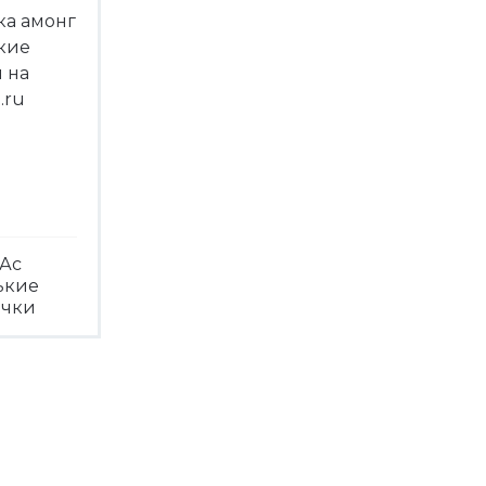
Ас
ькие
ечки
треть