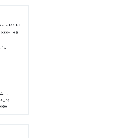
Ас с
чком
ове
треть