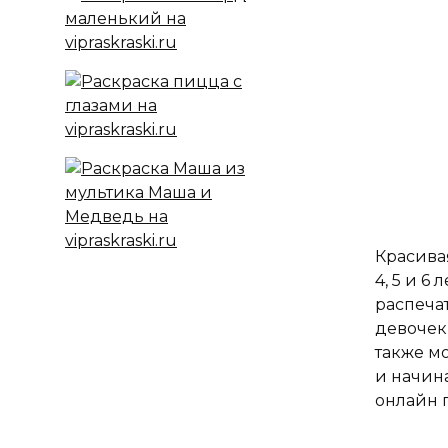
Красивая
4, 5 и 6
распеча
девочек
также м
и начин
онлайн п