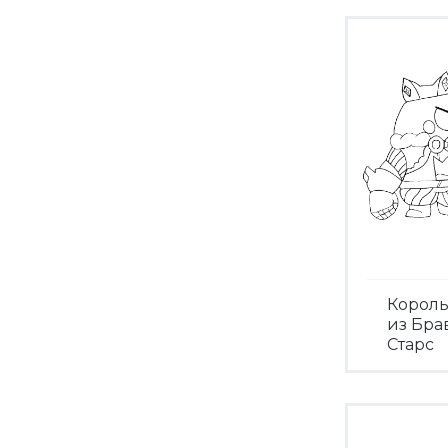
Король
из Бра
Старс
Посмо