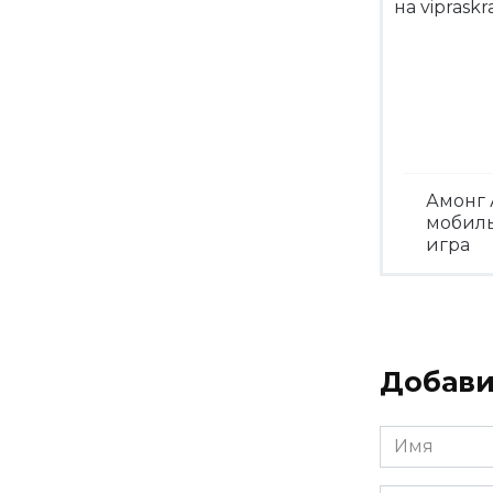
Амонг 
мобил
игра
Посмо
Добави
Имя
*