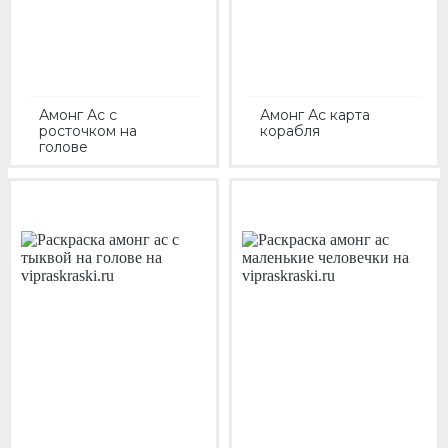
Амонг Ас с
Амонг Ас карта
росточком на
корабля
голове