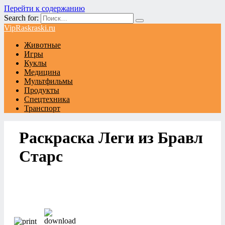
Перейти к содержанию
Search for:
VipRaskraski.ru
Животные
Игры
Куклы
Медицина
Мультфильмы
Продукты
Спецтехника
Транспорт
Раскраска Леги из Бравл
Старс