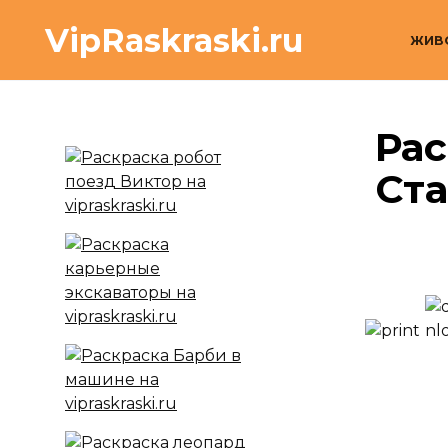
Перейти
VipRaskraski.ru
к
ЖИВ
содержанию
Рас
Ст