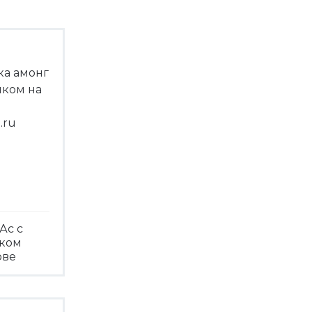
Ас с
чком
ове
треть