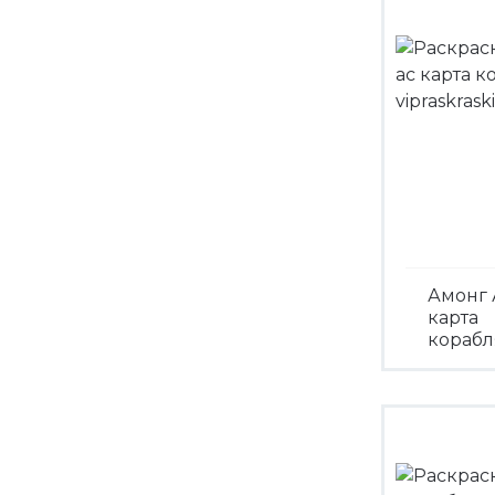
Амонг 
карта
корабл
Посмо