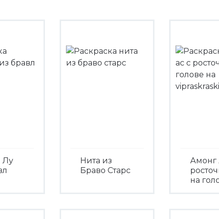
 Лу
Нита из
Амонг 
вл
Браво Старс
росто
на гол
Посмотреть
треть
Посмо