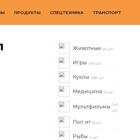
МЫ
ПРОДУКТЫ
СПЕЦТЕХНИКА
ТРАНСПОРТ
л
Животные
69 шт.
Игры
495 шт.
Куклы
568 шт.
Медицина
12 шт.
149
Мультфильмы
шт.
Поп ит
51 шт.
Рыбы
4 шт.