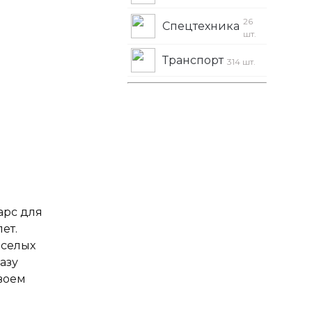
26
Спецтехника
шт.
Транспорт
314 шт.
арс для
лет.
еселых
азу
своем