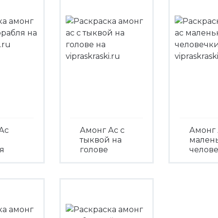
Ас
Амонг Ас с
Амонг 
тыквой на
мален
я
голове
челов
треть
Посмотреть
Посмо