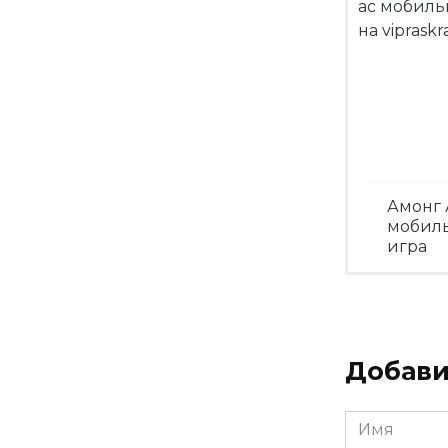
Амонг 
мобил
игра
Посмо
Добави
Имя
*