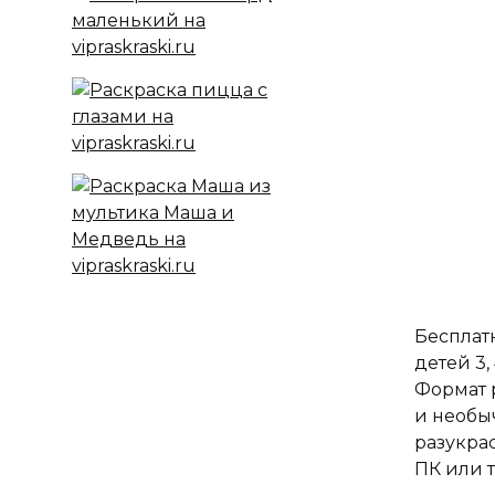
Бесплатн
детей 3,
Формат 
и необы
разукра
ПК или 