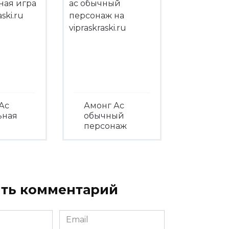
Ас
Амонг Ас
ьная
обычный
персонаж
треть
Посмотреть
ть комментарий
Email
*