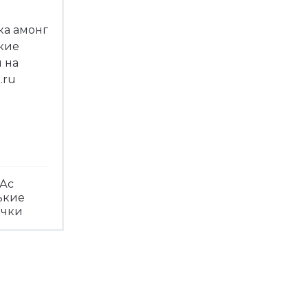
Ас
ькие
ечки
треть