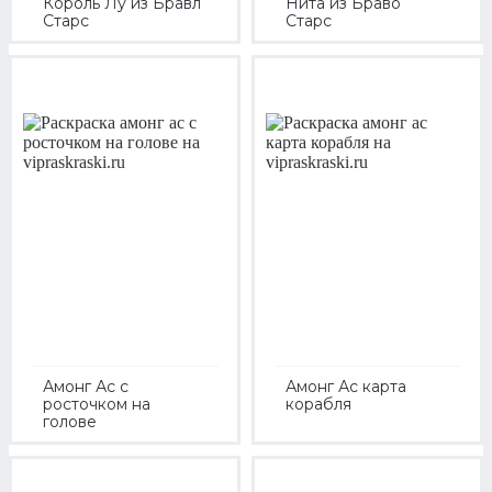
Король Лу из Бравл
Нита из Браво
Старс
Старс
Амонг Ас с
Амонг Ас карта
росточком на
корабля
голове