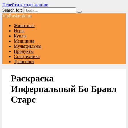
Перейти к содержанию
Search for:
VipRaskraski.ru
Животные
Игры
Куклы
Медицина
Мультфильмы
Продукты
Спецтехника
Транспорт
Раскраска
Инфернальный Бо Бравл
Старс