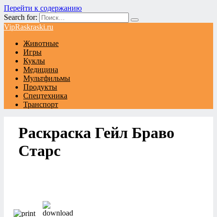
Перейти к содержанию
Search for:
VipRaskraski.ru
Животные
Игры
Куклы
Медицина
Мультфильмы
Продукты
Спецтехника
Транспорт
Раскраска Гейл Браво
Старс