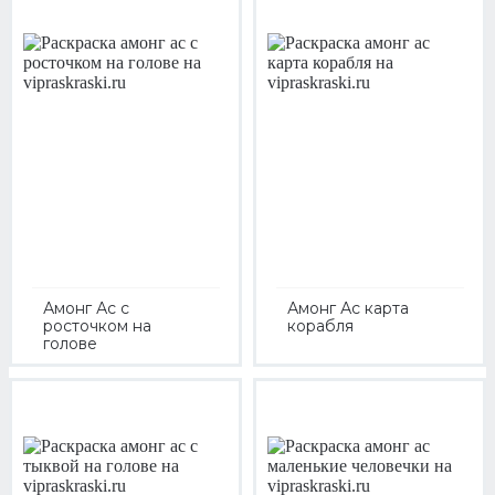
Амонг Ас с
Амонг Ас карта
росточком на
корабля
голове