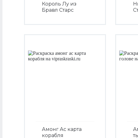
Король Лу из
Н
Бравл Старс
С
Посмотреть
Амонг Ас карта
А
корабля
т