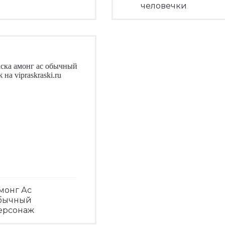
человечки
Посмотреть
Посмотреть
монг Ас
бычный
ерсонаж