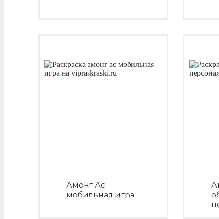
Посмотреть
Амонг Ас
А
мобильная игра
о
п