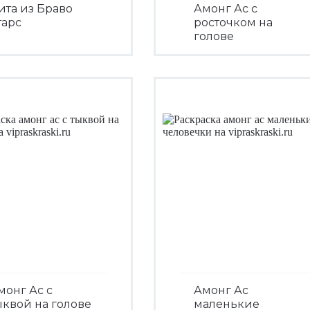
ита из Браво
Амонг Ас с
тарс
росточком на
голове
Посмотреть
Посмотреть
монг Ас с
Амонг Ас
ыквой на голове
маленькие