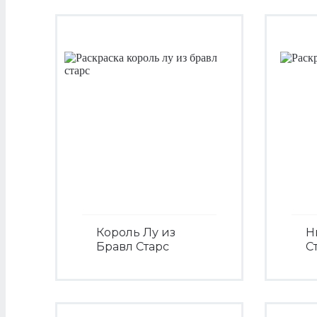
Король Лу из
Н
Бравл Старс
С
Посмотреть