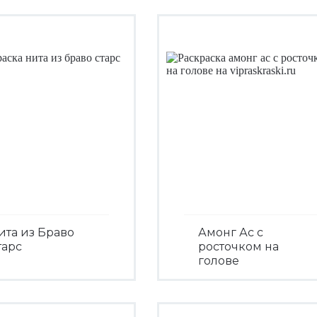
ита из Браво
Амонг Ас с
тарс
росточком на
голове
Посмотреть
Посмотреть