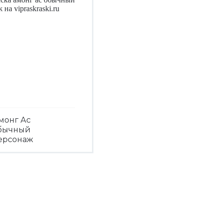
монг Ас
бычный
ерсонаж
Посмотреть