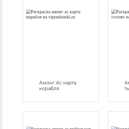
Амонг Ас карта
А
корабля
т
Посмотреть