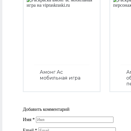
Амонг Ас
А
мобильная игра
о
п
Посмотреть
Добавить комментарий
Имя
*
Email
*