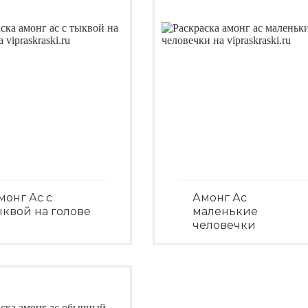
монг Ас с
Амонг Ас
ыквой на голове
маленькие
человечки
Посмотреть
Посмотреть