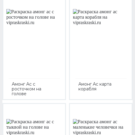
Амонг Ас с
Амонг Ас карта
росточком на
корабля
голове