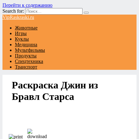
Перейти к содержанию
Search for:
VipRaskraski.ru
Животные
Игры
Куклы
Медицина
Мультфильмы
Продукты
Спецтехника
Транспорт
Раскраска Джин из
Бравл Старса