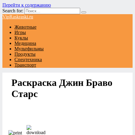
Перейти к содержанию
Search for:
VipRaskraski.ru
Животные
Игры
Куклы
Медицина
Мультфильмы
Продукты
Спецтехника
Транспорт
Раскраска Джин Браво
Старс