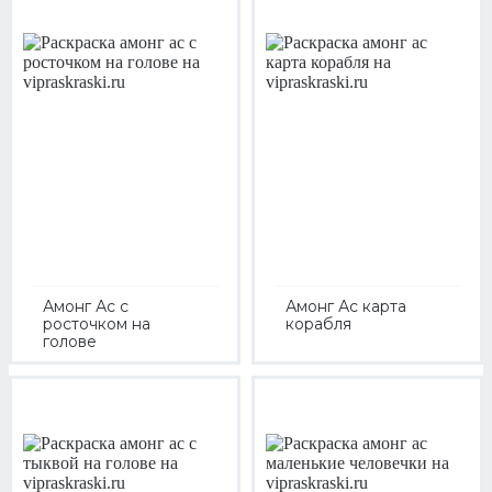
Амонг Ас с
Амонг Ас карта
росточком на
корабля
голове