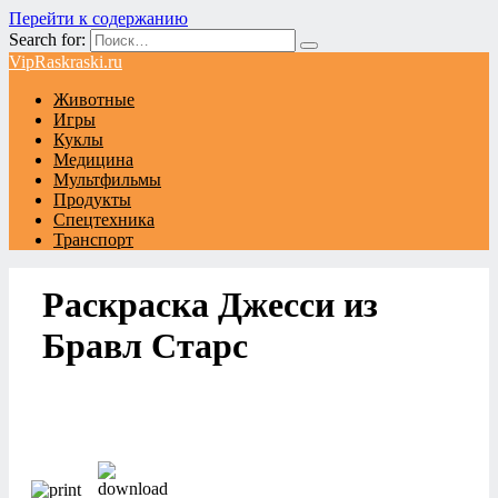
Перейти к содержанию
Search for:
VipRaskraski.ru
Животные
Игры
Куклы
Медицина
Мультфильмы
Продукты
Спецтехника
Транспорт
Раскраска Джесси из
Бравл Старс