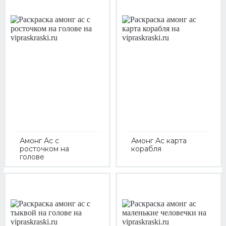
Амонг Ас с
Амонг Ас карта
росточком на
корабля
голове