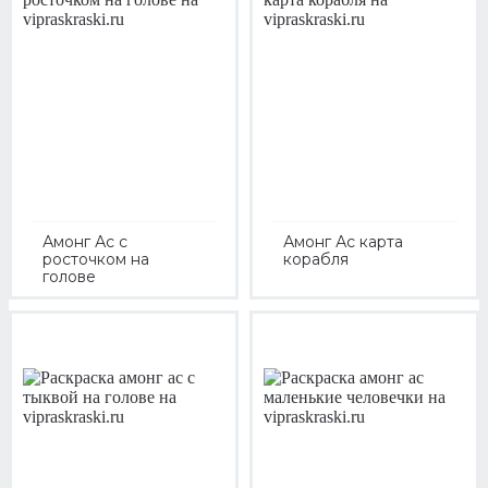
Амонг Ас с
Амонг Ас карта
росточком на
корабля
голове