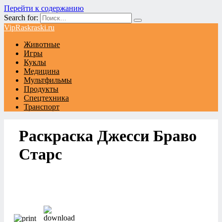
Перейти к содержанию
Search for:
VipRaskraski.ru
Животные
Игры
Куклы
Медицина
Мультфильмы
Продукты
Спецтехника
Транспорт
Раскраска Джесси Браво
Старс