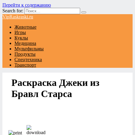
Перейти к содержанию
Search for:
VipRaskraski.ru
Животные
Игры
Куклы
Медицина
Мультфильмы
Продукты
Спецтехника
Транспорт
Раскраска Джеки из
Бравл Старса