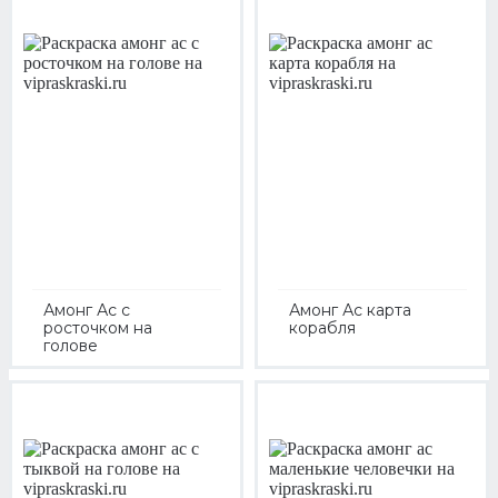
Амонг Ас с
Амонг Ас карта
росточком на
корабля
голове