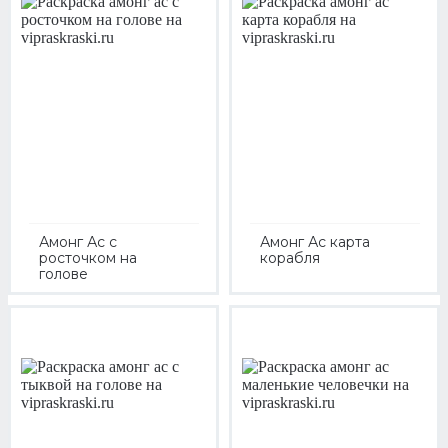
Амонг Ас с
Амонг Ас карта
росточком на
корабля
голове