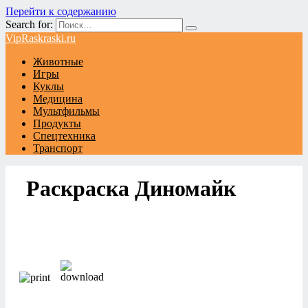
Перейти к содержанию
Search for:
VipRaskraski.ru
Животные
Игры
Куклы
Медицина
Мультфильмы
Продукты
Спецтехника
Транспорт
Раскраска Диномайк