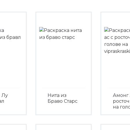
 Лу
Нита из
Амонг 
вл
Браво Старс
росто
на гол
Посмотреть
треть
Посмо