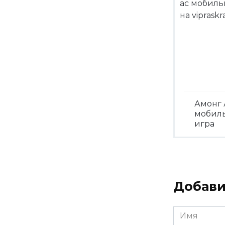
Амонг 
мобил
игра
Посмо
Добави
Имя
*