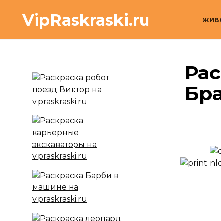
Перейти
VipRaskraski.ru
к
ЖИВ
содержанию
Рас
Бра