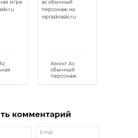
Ас
Амонг Ас
ьная
обычный
персонаж
треть
Посмотреть
ть комментарий
Email
*