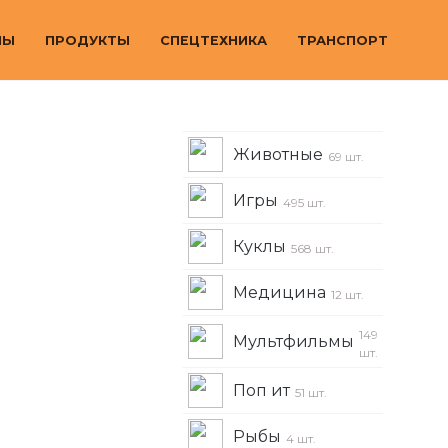
МЫ
ПРОДУКТЫ
СПЕЦТЕХНИКА
ТРАНСПОРТ
Животные
69 шт.
Игры
495 шт.
Куклы
568 шт.
Медицина
12 шт.
149
Мультфильмы
шт.
Поп ит
51 шт.
Рыбы
4 шт.