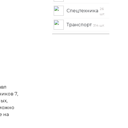
26
Спецтехника
шт.
Транспорт
314 шт.
авл
ников 7,
ых,
 можно
е на