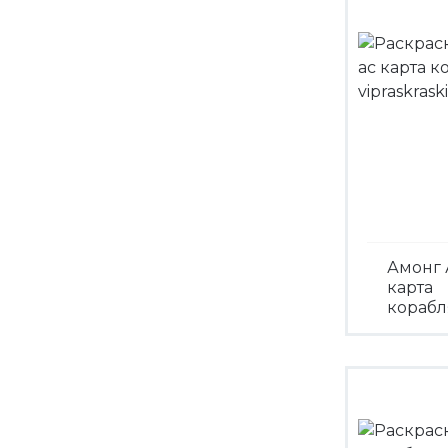
Амонг 
карта
корабл
Посмо