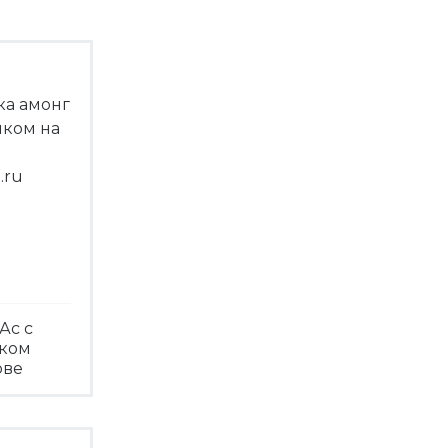
Ас с
чком
ове
треть