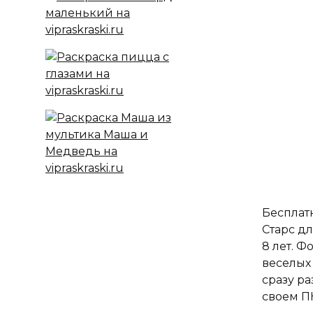
Бесплат
Старс дл
8 лет. Ф
веселых
сразу ра
своем П