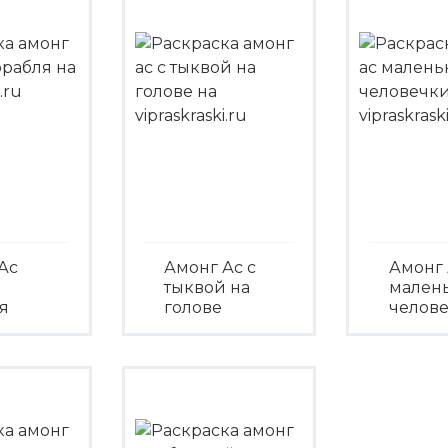
Ас
Амонг Ас с
Амонг 
тыквой на
мален
я
голове
челов
треть
Посмотреть
Посмо