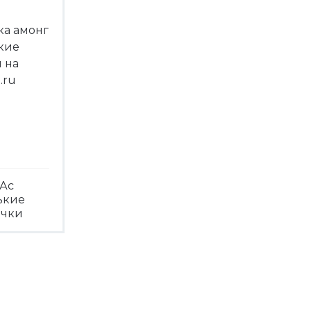
Ас
ькие
ечки
треть