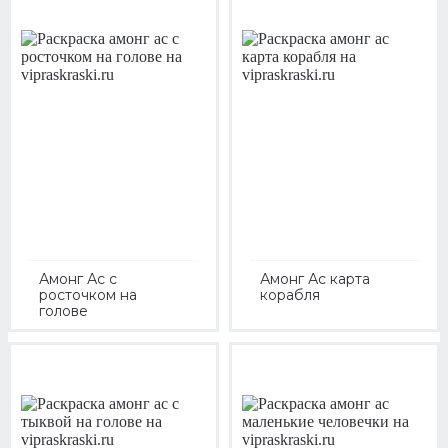
Амонг Ас с
Амонг Ас карта
росточком на
корабля
голове