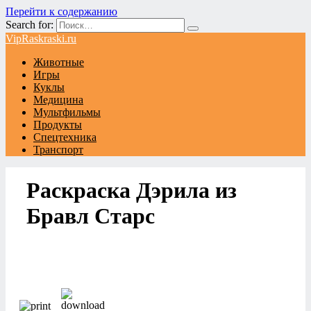
Перейти к содержанию
Search for:
VipRaskraski.ru
Животные
Игры
Куклы
Медицина
Мультфильмы
Продукты
Спецтехника
Транспорт
Раскраска Дэрила из
Бравл Старс