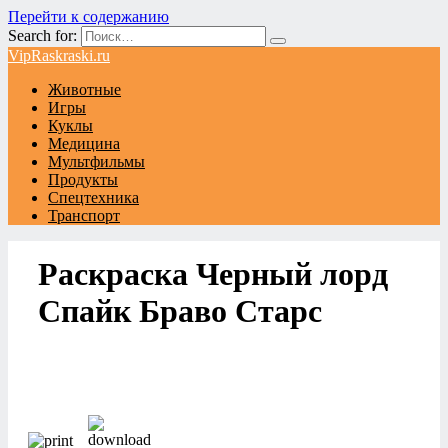
Перейти к содержанию
Search for:
VipRaskraski.ru
Животные
Игры
Куклы
Медицина
Мультфильмы
Продукты
Спецтехника
Транспорт
Раскраска Черный лорд
Спайк Браво Старс