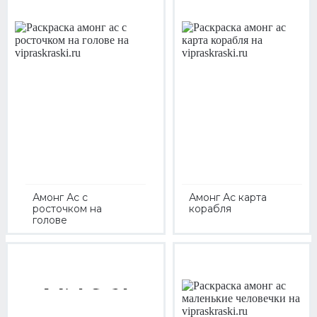
Амонг Ас с
Амонг Ас карта
росточком на
корабля
голове