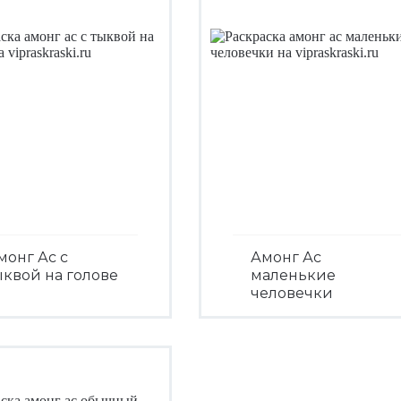
монг Ас с
Амонг Ас
ыквой на голове
маленькие
человечки
Посмотреть
Посмотреть