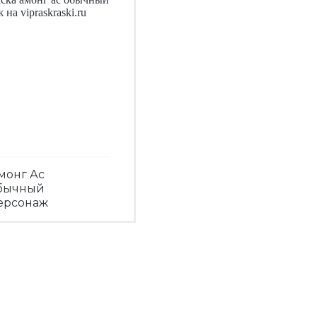
монг Ас
бычный
ерсонаж
Посмотреть