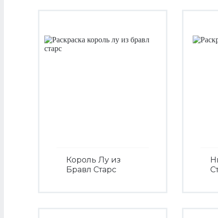
Король Лу из
Н
Бравл Старс
С
Посмотреть