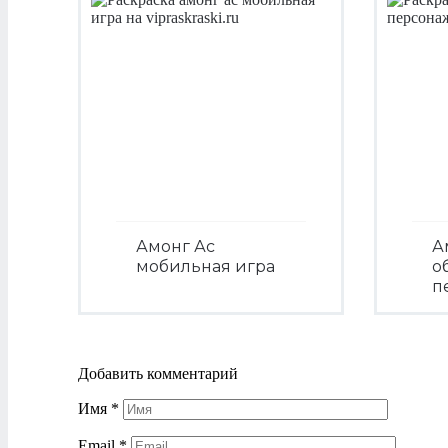
Амонг Ас
А
мобильная игра
о
п
Посмотреть
Добавить комментарий
Имя
*
Email
*