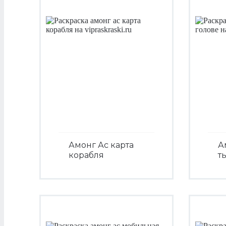
Амонг Ас карта
А
корабля
т
Посмотреть