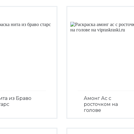
ита из Браво
Амонг Ас с
тарс
росточком на
голове
Посмотреть
Посмотреть